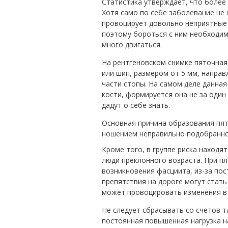
Статистика утверждает, что более 
Хотя само по себе заболевание не 
провоцирует довольно неприятные о
поэтому бороться с ним необходим
много двигаться.
На рентгеновском снимке пяточная
или шип, размером от 5 мм, направ
части стопы. На самом деле данна
кости, формируется она не за один
дадут о себе знать.
Основная причина образования пят
ношением неправильно подобранной
Кроме того, в группе риска находя
люди преклонного возраста. При п
возникновения фасциита, из-за по
препятствия на дороге могут стат
может провоцировать изменения в 
Не следует сбрасывать со счетов т
постоянная повышенная нагрузка н