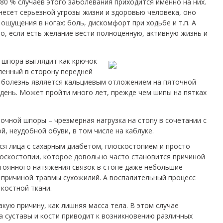
80 % случаев этого заболевания приходится именно на них.
несет серьезной угрозы жизни и здоровью человека, оно
щущения в ногах: боль, дискомфорт при ходьбе и т.п. А
о, если есть желание вести полноценную, активную жизнь и
 шпора выглядит как крючок
ленный в сторону передней
я болезнь является кальциевым отложением на пяточной
 день. Может пройти много лет, прежде чем шипы на пятках
очной шпоры – чрезмерная нагрузка на стопу в сочетании с
, неудобной обуви, в том числе на каблуке.
тся лица с сахарным диабетом, плоскостопием и просто
лоскостопии, которое довольно часто становится причиной
стоянного натяжения связок в стопе даже небольшие
ь причиной травмы сухожилий. А воспалительный процесс
костной ткани.
акую причину, как лишняя масса тела. В этом случае
а суставы и кости приводит к возникновению различных