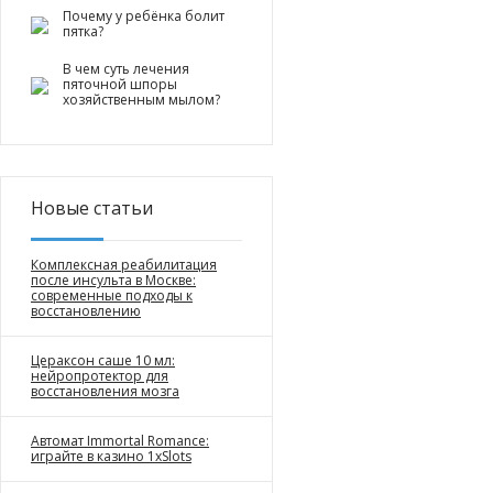
Почему у ребёнка болит
пятка?
В чем суть лечения
пяточной шпоры
хозяйственным мылом?
Новые статьи
Комплексная реабилитация
после инсульта в Москве:
современные подходы к
восстановлению
Цераксон саше 10 мл:
нейропротектор для
восстановления мозга
Автомат Immortal Romance:
играйте в казино 1xSlots